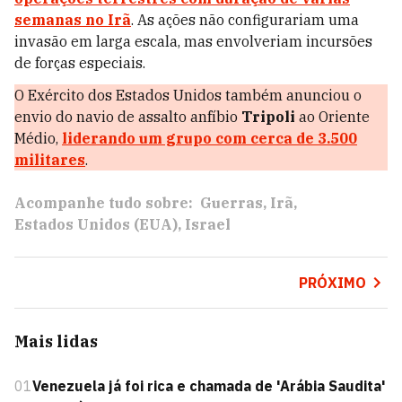
semanas no Irã
. As ações não configurariam uma
invasão em larga escala, mas envolveriam incursões
de forças especiais.
O Exército dos Estados Unidos também anunciou o
envio do navio de assalto anfíbio
Tripoli
ao Oriente
Médio,
liderando um grupo com cerca de 3.500
militares
.
Acompanhe tudo sobre:
Guerras
Irã
Estados Unidos (EUA)
Israel
PRÓXIMO
Mais lidas
01
Venezuela já foi rica e chamada de 'Arábia Saudita'