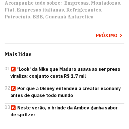
Acompanhe tudo sobre:
Empresas
Montadoras
Fiat
Empresas italianas
Refrigerantes
Patrocínio
BBB
Guaraná Antarctica
PRÓXIMO
Mais lidas
01
'Look' da Nike que Maduro usava ao ser preso
viraliza: conjunto custa R$ 1,7 mil
02
Por que a Disney entendeu a creator economy
antes de quase todo mundo
03
Neste verão, o brinde da Ambev ganha sabor
de spritzer