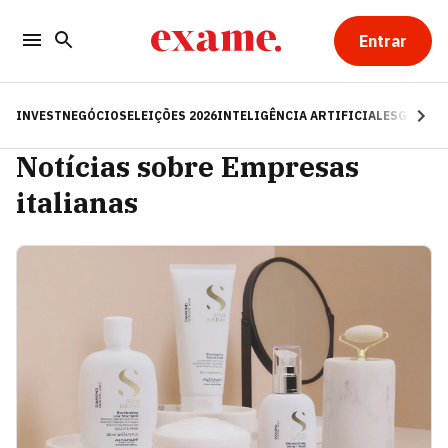
Entrar
INVEST
NEGÓCIOS
ELEIÇÕES 2026
INTELIGÊNCIA ARTIFICIAL
ESG
RE
Notícias sobre Empresas
italianas