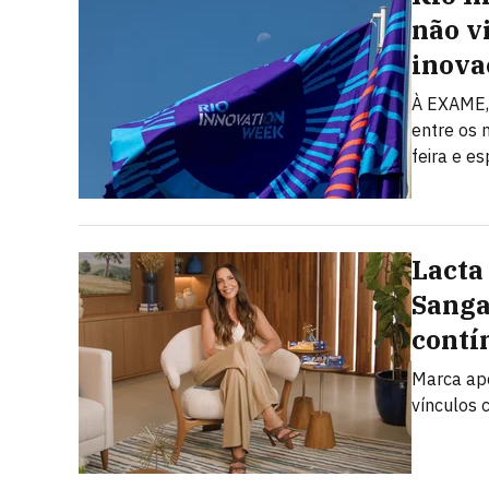
não v
inova
À EXAME, 
entre os 
feira e e
Lacta
Sanga
contí
Marca apo
vínculos 