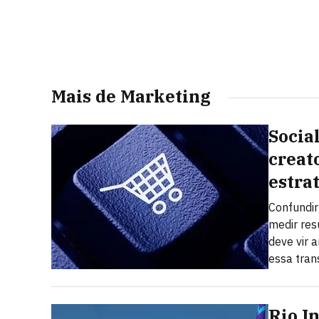
Mais de Marketing
Socia
creat
estra
Confundi
medir res
deve vir a
essa tra
Rio I