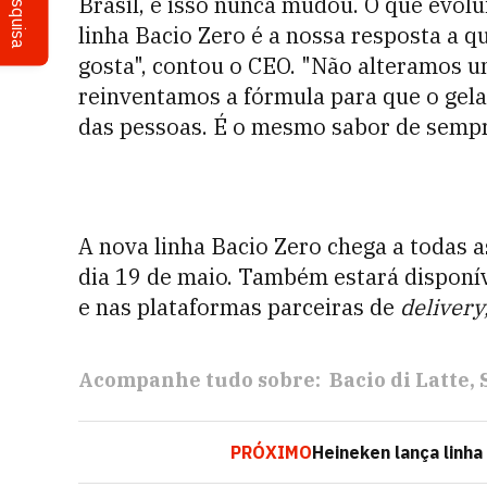
Pesquisa
Brasil, e isso nunca mudou. O que evolu
linha Bacio Zero é a nossa resposta a 
gosta", contou o CEO. "Não alteramos u
reinventamos a fórmula para que o gel
das pessoas. É o mesmo sabor de sempr
A nova linha Bacio Zero chega a todas as 
dia 19 de maio. Também estará disponí
e nas plataformas parceiras de
delivery
Acompanhe tudo sobre:
Bacio di Latte
PRÓXIMO
Heineken lança linha