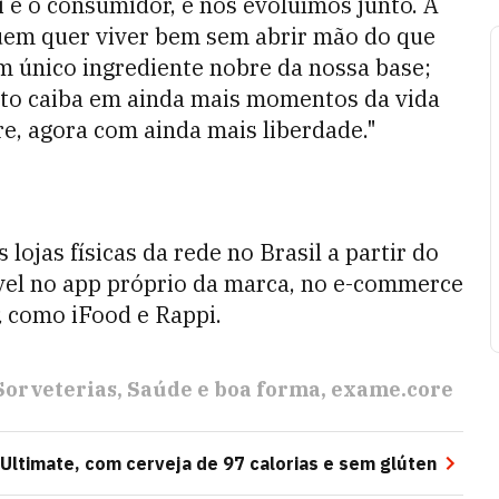
i é o consumidor, e nós evoluímos junto. A
quem quer viver bem sem abrir mão do que
m único ingrediente nobre da nossa base;
ato caiba em ainda mais momentos da vida
e, agora com ainda mais liberdade."
lojas físicas da rede no Brasil a partir do
vel no app próprio da marca, no e-commerce
,
como iFood e Rappi.
Sorveterias
Saúde e boa forma
exame.core
 Ultimate, com cerveja de 97 calorias e sem glúten