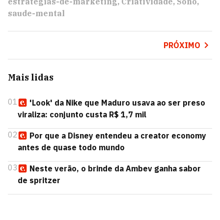
estrategias-de-marketing
Criatividade
Sono
saude-mental
PRÓXIMO
Mais lidas
01
'Look' da Nike que Maduro usava ao ser preso
viraliza: conjunto custa R$ 1,7 mil
02
Por que a Disney entendeu a creator economy
antes de quase todo mundo
03
Neste verão, o brinde da Ambev ganha sabor
de spritzer