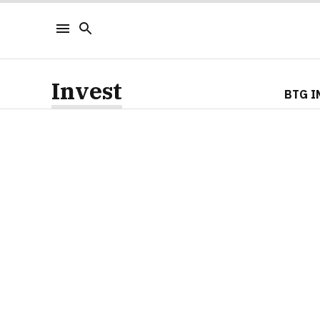
Invest
BTG I