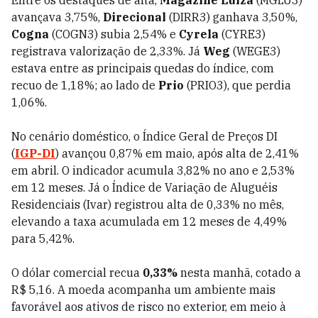
Entre os destaques de alta,
Magazine Luiza
(MGLU3)
avançava 3,75%,
Direcional
(DIRR3) ganhava 3,50%,
Cogna
(COGN3) subia 2,54% e
Cyrela
(CYRE3)
registrava valorização de 2,33%. Já
Weg
(WEGE3)
estava entre as principais quedas do índice, com
recuo de 1,18%; ao lado de
Prio
(PRIO3), que perdia
1,06%.
No cenário doméstico, o Índice Geral de Preços DI
(
IGP-DI
) avançou 0,87% em maio, após alta de 2,41%
em abril. O indicador acumula 3,82% no ano e 2,53%
em 12 meses. Já o Índice de Variação de Aluguéis
Residenciais (Ivar) registrou alta de 0,33% no mês,
elevando a taxa acumulada em 12 meses de 4,49%
para 5,42%.
O dólar comercial recua
0,33%
nesta manhã, cotado a
R$ 5,16. A moeda acompanha um ambiente mais
favorável aos ativos de risco no exterior, em meio à