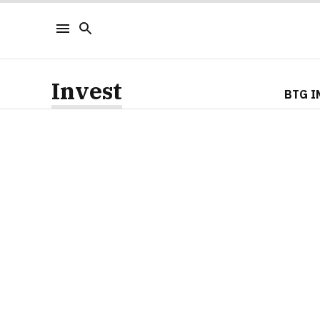
Invest
BTG I