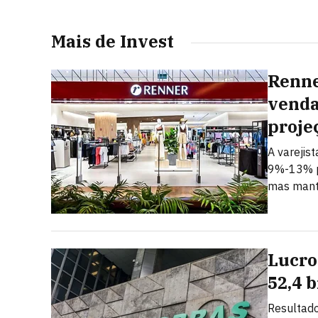
Mais de Invest
Renne
venda
proje
A varejis
9%-13% p
mas mant
Lucro
52,4 
Resultado