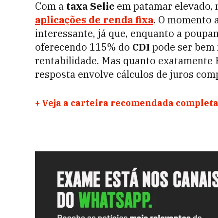
Com a
taxa Selic
em patamar elevado, 
aplicações de renda fixa
. O momento 
interessante, já que, enquanto a poupa
oferecendo 115% do
CDI
pode ser bem 
rentabilidade. Mas quanto exatamente 
resposta envolve cálculos de juros co
+
Veja a carteira recomendada completa