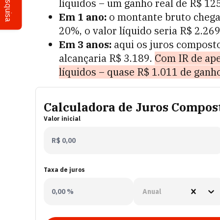
Pesquisa
líquidos – um ganho real de R$
12
Em 1 ano:
o montante bruto chega
20%, o valor líquido seria R$
2.26
Em 3 anos:
aqui os juros composto
alcançaria R$
3.189
.
Com IR de ap
líquidos – quase R$
1.011
de ganh
Calculadora de Juros Compos
Valor inicial
Taxa de juros
Anual