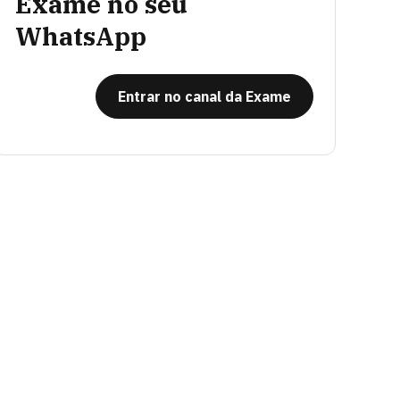
Exame no seu
WhatsApp
Entrar no canal da Exame