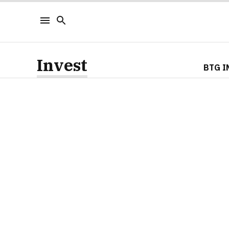
Invest
BTG I