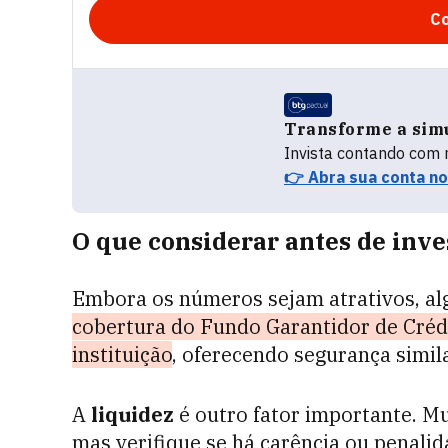
Co
Transforme a sim
Invista contando com
👉 Abra sua conta n
O que considerar antes de inve
Embora os números sejam atrativos, a
cobertura do Fundo Garantidor de Crédi
instituição
, oferecendo segurança simil
A
liquidez
é outro fator importante. M
mas verifique se há carência ou penalid