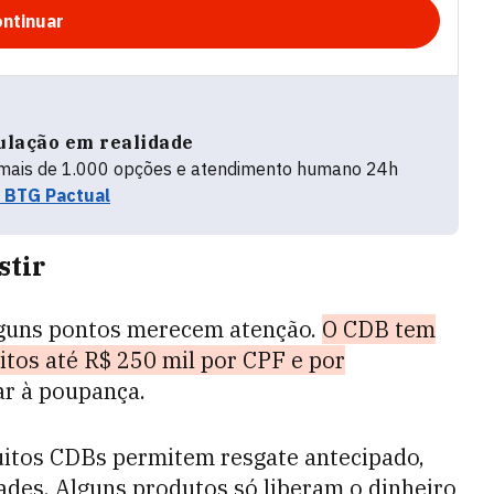
ntinuar
ulação em realidade
 mais de 1.000 opções e atendimento humano 24h
o BTG Pactual
stir
lguns pontos merecem atenção.
O CDB tem
tos até R$ 250 mil por CPF e por
ar à poupança.
uitos CDBs permitem resgate antecipado,
ades. Alguns produtos só liberam o dinheiro