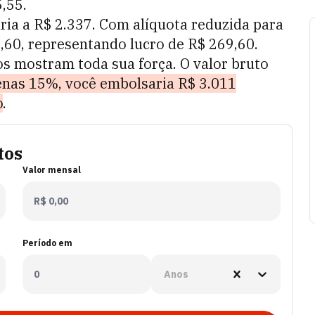
5
,
55
.
ria a R$
2.337
. Com alíquota reduzida para
9
,
60
, representando lucro de R$
269
,
60
.
s mostram toda sua força. O valor bruto
enas 15%, você embolsaria R$
3.011
o
.
tos
Valor mensal
Período em
Anos