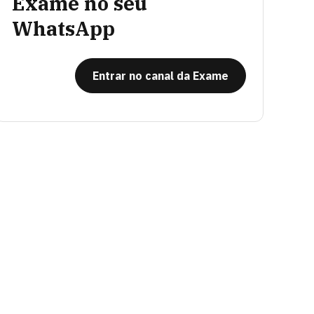
Exame no seu
WhatsApp
Entrar no canal da Exame