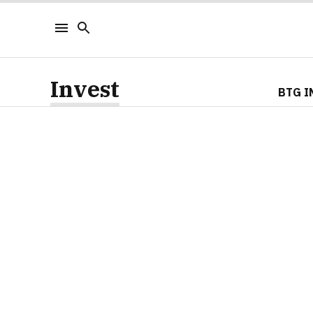
Invest
BTG I