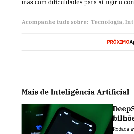
mas com dificuldades para atingir o c
Acompanhe tudo sobre:
Tecnologia
Int
PRÓXIMO
A
Mais de Inteligência Artificial
DeepS
bilhõ
Rodada av