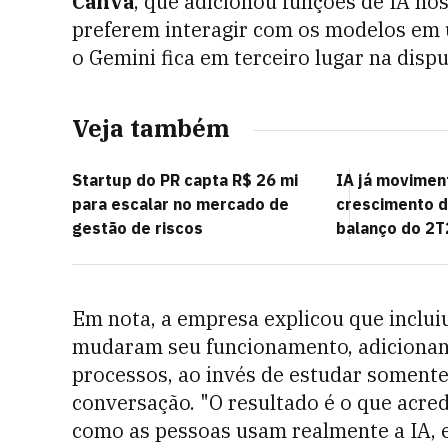
Canva
, que adicionou funções de IA no
preferem interagir com os modelos em 
o Gemini fica em terceiro lugar na disp
Veja também
Startup do PR capta R$ 26 mi
IA já movimen
para escalar no mercado de
crescimento 
gestão de riscos
balanço do 2T
Em nota, a empresa explicou que incluiu
mudaram seu funcionamento, adicionand
processos, ao invés de estudar somente 
conversação. "O resultado é o que acre
como as pessoas usam realmente a IA, 