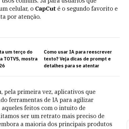
s usos comuns. Já para usuários que
um celular, o
CapCut
é o segundo favorito e
uta por atenção.
ta um terço do
Como usar IA para reescrever
da TOTVS, mostra
texto? Veja dicas de prompt e
26
detalhes para se atentar
, pela primeira vez, aplicativos que
o ferramentas de IA para agilizar
aqueles feitos com o intuito de
ditamos ser um retrato mais preciso de
embora a maioria dos principais produtos