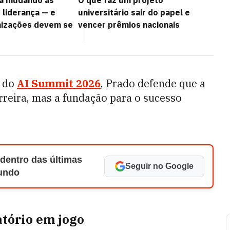
tá mudando as
O que faz um projeto
 liderança — e
universitário sair do papel e
nizações devem se
vencer prêmios nacionais
s do
AI Summit 2026
, Prado defende que a
rreira, mas a fundação para o sucesso
 dentro das últimas
Seguir no Google
Mundo
atório em jogo