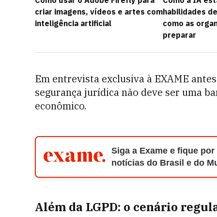
Como usar o Adobe Firefly para
Como a IA es
criar imagens, vídeos e artes com
habilidades de
inteligência artificial
como as orga
preparar
Em entrevista exclusiva à EXAME ante
segurança jurídica não deve ser uma ba
econômico.
Siga a Exame e fique por
notícias do Brasil e do 
Além da LGPD: o cenário regul