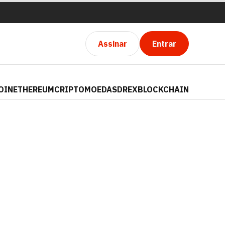
Assinar
Entrar
OIN
ETHEREUM
CRIPTOMOEDAS
DREX
BLOCKCHAIN