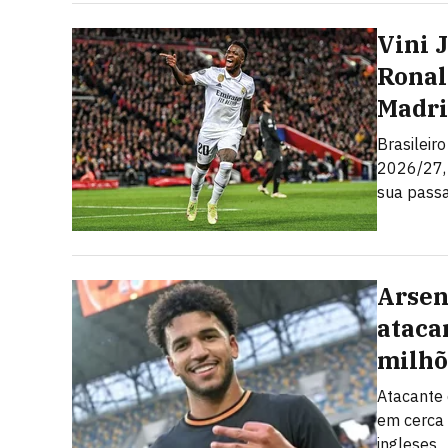
Vini 
Ronal
Madr
Brasileir
2026/27,
sua pass
Arsen
ataca
milhõ
Atacante 
em cerca
ingleses