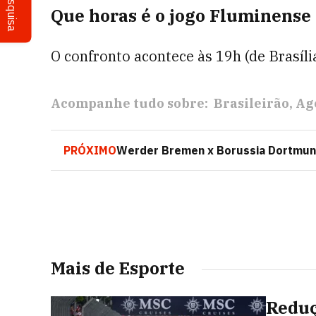
Pesquisa
Que horas é o jogo Fluminense 
O confronto acontece às 19h (de Brasília
Acompanhe tudo sobre:
Brasileirão
Ag
PRÓXIMO
Werder Bremen x Borussia Dortmund:
Mais de Esporte
Reduç