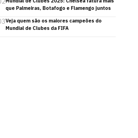
02
Mundial de Clubes 2025: Chelsea fatura mais
que Palmeiras, Botafogo e Flamengo juntos
03
Veja quem são os maiores campeões do
Mundial de Clubes da FIFA