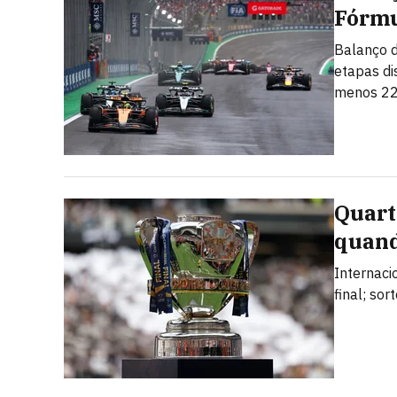
Fórmu
Balanço d
etapas di
menos 22
Quarta
quand
Internaci
final; so