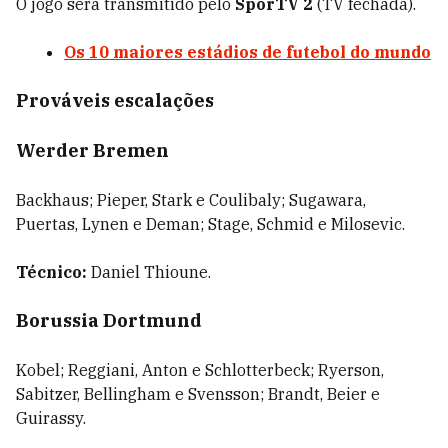
O jogo será transmitido pelo
SporTV 2
(TV fechada).
Os 10 maiores estádios de futebol do mundo
Prováveis escalações
Werder Bremen
Backhaus; Pieper, Stark e Coulibaly; Sugawara,
Puertas, Lynen e Deman; Stage, Schmid e Milosevic.
T
écnico:
Daniel Thioune.
Borussia Dortmund
Kobel; Reggiani, Anton e Schlotterbeck; Ryerson,
Sabitzer, Bellingham e Svensson; Brandt, Beier e
Guirassy.