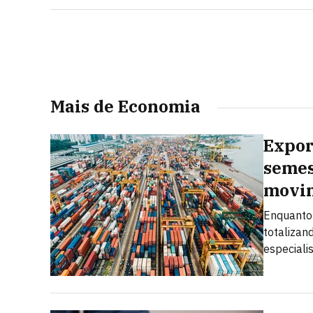
Mais de Economia
Expor
semes
movi
Enquanto 
totalizan
especiali