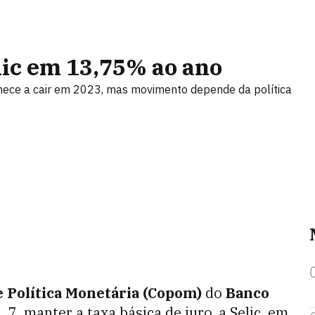
ic em 13,75% ao ano
omece a cair em 2023, mas movimento depende da política
 Política Monetária (Copom)
do
Banco
, 7, manter a taxa básica de juro, a Selic, em