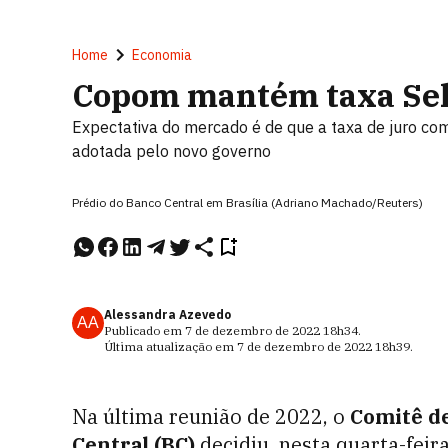
Home
Economia
Copom mantém taxa Sel
Expectativa do mercado é de que a taxa de juro c
adotada pelo novo governo
Prédio do Banco Central em Brasília (Adriano Machado/Reuters)
Alessandra Azevedo
AA
Publicado em
7 de dezembro de 2022
18h34
.
Última atualização em
7 de dezembro de 2022
18h39
.
Na última reunião de 2022, o
Comitê de
Central (BC)
decidiu, nesta quarta-feira