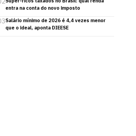
02
Super-ricos taxados no Brasil: qual renda
entra na conta do novo imposto
03
Salário mínimo de 2026 é 4,4 vezes menor
que o ideal, aponta DIEESE