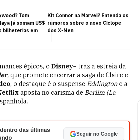
lywood? Tom
Kit Connor na Marvel? Entenda os
daya já somam US$
rumores sobre o novo Ciclope
s bilheterias em
dos X-Men
romances épicos, o
Disney+
traz a estreia da
der
,
que promete encerrar a saga de Claire e
deo
, o destaque é o suspense
Eddington
e a
etflix
aposta no carisma de
Berlim (La
spanhola.
 dentro das últimas
Seguir no Google
Mundo