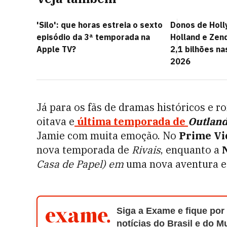
'Silo': que horas estreia o sexto
Donos de Hol
episódio da 3ª temporada na
Holland e Zen
Apple TV?
2,1 bilhões na
2026
Já para os fãs de dramas históricos e 
oitava e
última temporada de
Outlan
Jamie com muita emoção. No
Prime Vi
nova temporada de
Rivais
, enquanto a
N
Casa de Papel) em
uma nova aventura e
Siga a Exame e fique por
notícias do Brasil e do 