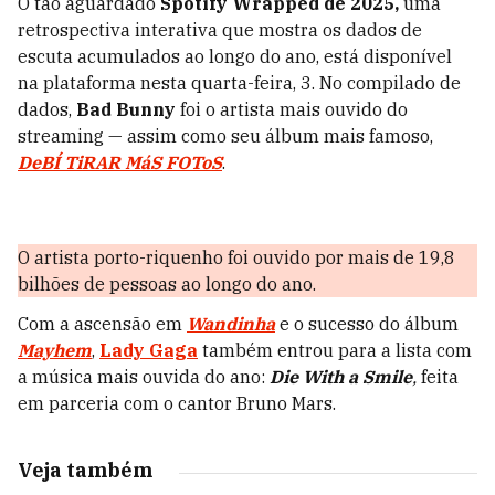
O tão aguardado
Spotify Wrapped de 2025,
uma
retrospectiva interativa que mostra os dados de
escuta acumulados ao longo do ano, está disponível
na plataforma nesta quarta-feira, 3. No compilado de
dados,
Bad Bunny
foi o artista mais ouvido do
streaming — assim como seu álbum mais famoso,
DeBÍ TiRAR MáS FOToS
.
O artista porto-riquenho foi ouvido por mais de 19,8
bilhões de pessoas ao longo do ano.
Com a ascensão em
Wandinha
e o sucesso do álbum
Mayhem
,
Lady Gaga
também entrou para a lista com
a música mais ouvida do ano:
Die With a Smile
,
feita
em parceria com o cantor Bruno Mars.
Veja também