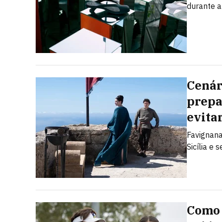
durante 
Cenári
prepa
evita
Favignana
Sicília e 
Como 