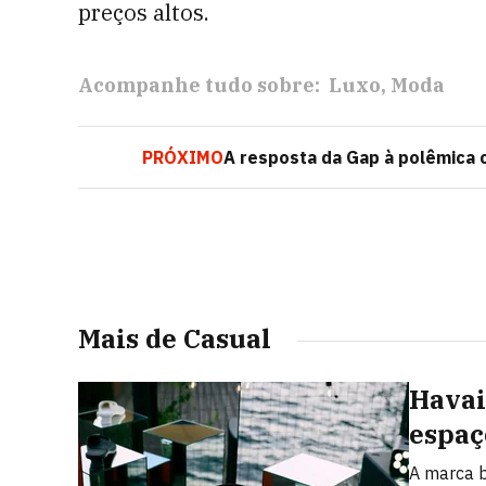
preços altos.
Acompanhe tudo sobre:
Luxo
Moda
PRÓXIMO
A resposta da Gap à polêmica
Mais de Casual
Havai
espaç
A marca b