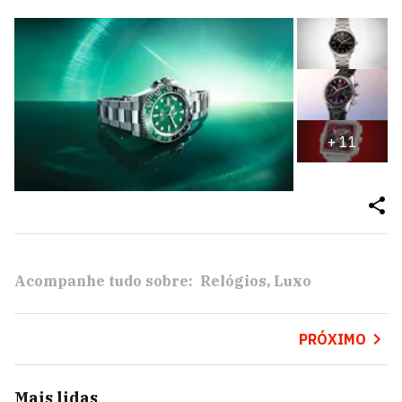
+
11
Acompanhe tudo sobre:
Relógios
Luxo
PRÓXIMO
Mais lidas