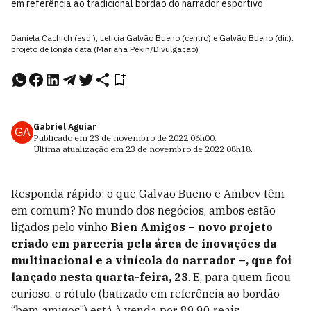
em referência ao tradicional bordão do narrador esportivo
Daniela Cachich (esq.), Letícia Galvão Bueno (centro) e Galvão Bueno (dir.):
projeto de longa data (Mariana Pekin/Divulgação)
Gabriel Aguiar
GA
Publicado em
23 de novembro de 2022
06h00
.
Última atualização em
23 de novembro de 2022
08h18
.
Responda rápido: o que Galvão Bueno e Ambev têm
em comum? No mundo dos negócios, ambos estão
ligados pelo vinho
Bien Amigos – novo projeto
criado em parceria pela área de inovações da
multinacional e a vinícola do narrador –, que foi
lançado nesta quarta-feira, 23
. E, para quem ficou
curioso, o rótulo (batizado em referência ao bordão
“bem amigos”) está à venda por 89,90 reais.