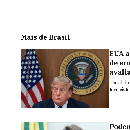
Mais de Brasil
EUA a
de em
avali
Oficial d
teve vist
Podem