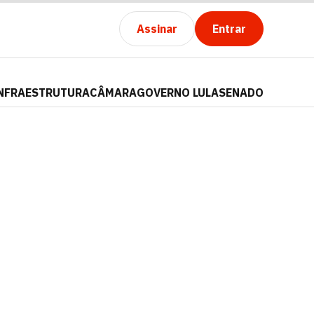
Assinar
Entrar
NFRAESTRUTURA
CÂMARA
GOVERNO LULA
SENADO