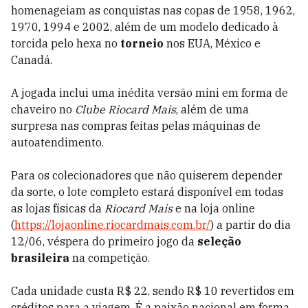
homenageiam as conquistas nas copas de 1958, 1962,
1970, 1994 e 2002, além de um modelo dedicado à
torcida pelo hexa no
torneio
nos EUA, México e
Canadá.
A jogada inclui uma inédita versão mini em forma de
chaveiro no
Clube Riocard Mais
, além de uma
surpresa nas compras feitas pelas máquinas de
autoatendimento.
Para os colecionadores que não quiserem depender
da sorte, o lote completo estará disponível em todas
as lojas físicas da
Riocard Mais
e na loja online
(
https://lojaonline.riocardmais.com.br/
) a partir do dia
12/06, véspera do primeiro jogo da
seleção
brasileira
na competição.
Cada unidade custa R$ 22, sendo R$ 10 revertidos em
créditos para a viagem. É a paixão nacional em forma