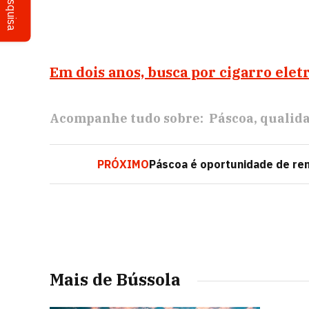
Pesquisa
Em dois anos, busca por cigarro elet
Acompanhe tudo sobre:
Páscoa
qualid
PRÓXIMO
Páscoa é oportunidade de re
Mais de Bússola