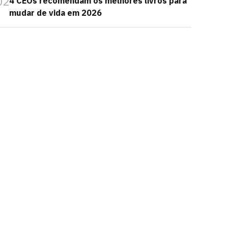
02
4 CEOs recomendam os melhores livros para
mudar de vida em 2026