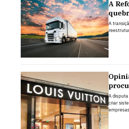
A Ref
quebr
A transiç
reestrutu
Opini
procu
A disput
criar sis
empresas 