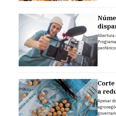
Númer
dispa
Abertura 
Programa 
periférico
Corte
a red
Apesar do 
agronegóc
governanç