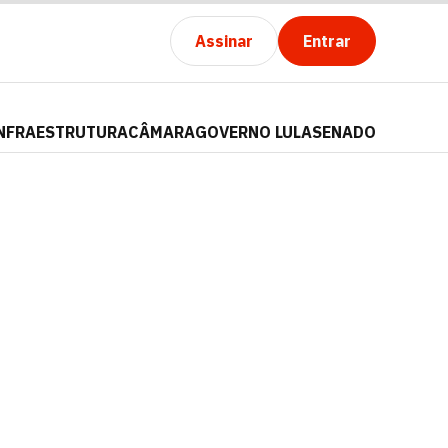
Assinar
Entrar
NFRAESTRUTURA
CÂMARA
GOVERNO LULA
SENADO