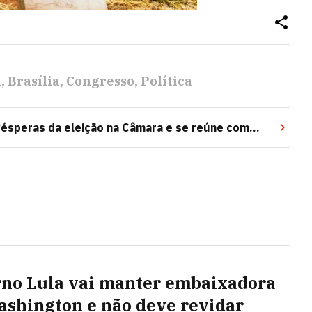
l
Brasília
Congresso
Política
 vésperas da eleição na Câmara e se reúne com
no Lula vai manter embaixadora
shington e não deve revidar