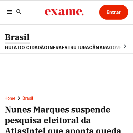
Entrar
Brasil
GUIA DO CIDADÃO
INFRAESTRUTURA
CÂMARA
GOVERNO 
Home
Brasil
Nunes Marques suspende
pesquisa eleitoral da
AtlasIntel que aponta queda