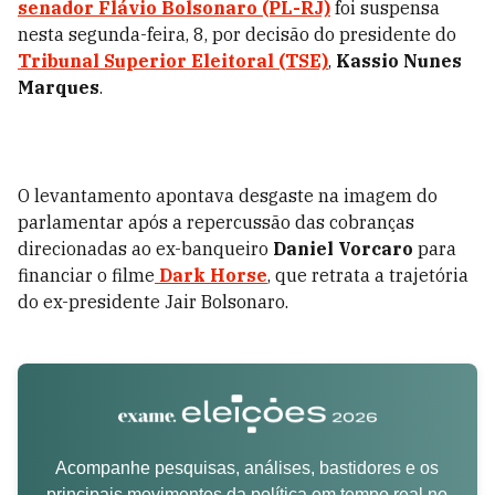
senador Flávio Bolsonaro (PL-RJ)
foi suspensa
nesta segunda-feira, 8, por decisão do presidente do
Tribunal Superior Eleitoral (TSE)
,
Kassio Nunes
Marques
.
O levantamento apontava desgaste na imagem do
parlamentar após a repercussão das cobranças
direcionadas ao ex-banqueiro
Daniel Vorcaro
para
financiar o filme
Dark Horse
, que retrata a trajetória
do ex-presidente Jair Bolsonaro.
Acompanhe pesquisas, análises, bastidores e os
principais movimentos da política em tempo real no