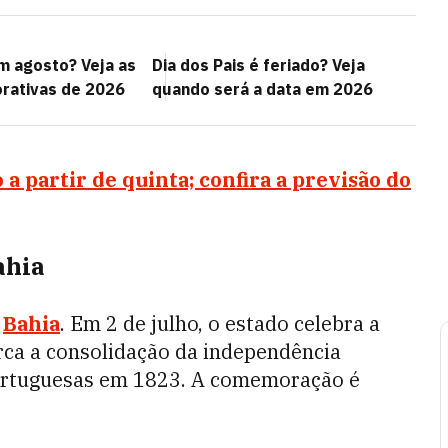
m agosto? Veja as
Dia dos Pais é feriado? Veja
rativas de 2026
quando será a data em 2026
o a partir de quinta; confira a previsão do
ahia
a
Bahia
. Em 2 de julho, o estado celebra a
rca a consolidação da independência
portuguesas em 1823. A comemoração é