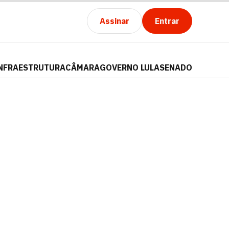
Assinar
Entrar
NFRAESTRUTURA
CÂMARA
GOVERNO LULA
SENADO