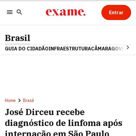
Entrar
Brasil
GUIA DO CIDADÃO
INFRAESTRUTURA
CÂMARA
GOVERNO 
Home
Brasil
José Dirceu recebe
diagnóstico de linfoma após
internação em São Paulo