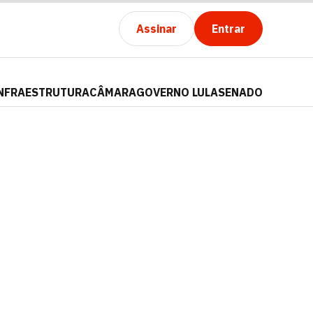
Assinar
Entrar
NFRAESTRUTURA
CÂMARA
GOVERNO LULA
SENADO