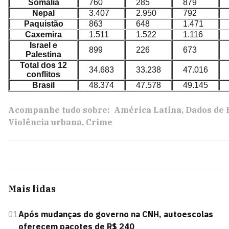
Somália
760
285
879
Nepal
3.407
2.950
792
Paquistão
863
648
1.471
Caxemira
1.511
1.522
1.116
Israel e
899
226
673
Palestina
Total dos 12
34.683
33.238
47.016
conflitos
Brasil
48.374
47.578
49.145
Acompanhe tudo sobre:
América Latina
Dados de 
Violência urbana
Crime
Mais lidas
01
Após mudanças do governo na CNH, autoescolas
oferecem pacotes de R$ 240