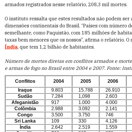
armados registrados nesse relatório, 208,3 mil mortes.
O instituto ressalta que estes resultados não podem ser 
dimensões continentais do Brasil. “Países com número d
semelhante, como Paquistão, com 185 milhões de habit
taxas bem menores que os nossos”, afirma o relatório. 
Índia
, que tem 1,2 bilhão de habitantes.
Número de mortes diretas em conflitos armados e morte
e armas de fogo no Brasil entre 2004 e 2007. Fonte: Inst
Conflitos
2004
2005
2006
Iraque
9.803
15.788
26.910
Sudão
7.284
1,098
2.603
Afeganistão
917
1.000
4.000
Colômbia
2.988
3.092
2.141
Congo
3.500
3.750
746
Sri Lanka
109
330
4.126
Índia
2.642
2.519
1.559