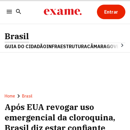
Entrar
Brasil
GUIA DO CIDADÃO
INFRAESTRUTURA
CÂMARA
GOVERNO 
Home
Brasil
Após EUA revogar uso
emergencial da cloroquina,
Brasil diz estar confiante