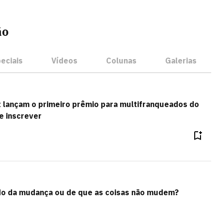
ão
eciais
Vídeos
Colunas
Galerias
lançam o primeiro prêmio para multifranqueados do
e inscrever
o da mudança ou de que as coisas não mudem?