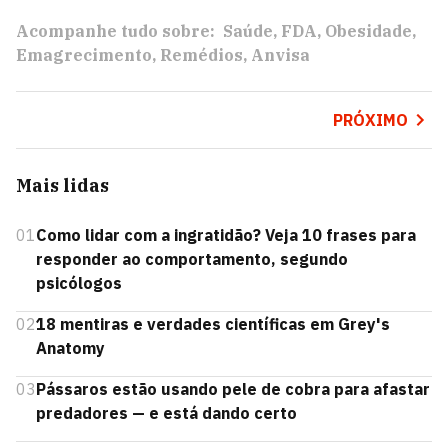
Acompanhe tudo sobre:
Saúde
FDA
Obesidade
Emagrecimento
Remédios
Anvisa
PRÓXIMO
Mais lidas
01
Como lidar com a ingratidão? Veja 10 frases para
responder ao comportamento, segundo
psicólogos
02
18 mentiras e verdades científicas em Grey's
Anatomy
03
Pássaros estão usando pele de cobra para afastar
predadores — e está dando certo