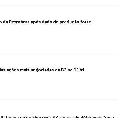
 da Petrobras após dado de produção forte
das ações mais negociadas da B3 no 1º tri
ã, Ibovespa perdeu para NY apesar de dólar mais fraco