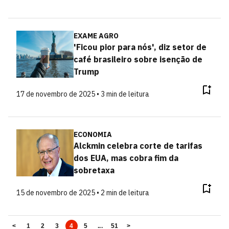
EXAME AGRO
'Ficou pior para nós', diz setor de
café brasileiro sobre isenção de
Trump
17 de novembro de 2025 • 3 min de leitura
ECONOMIA
Alckmin celebra corte de tarifas
dos EUA, mas cobra fim da
sobretaxa
15 de novembro de 2025 • 2 min de leitura
<
1
2
3
4
5
...
51
>