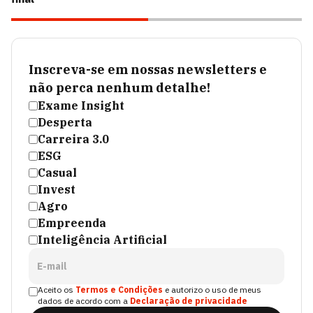
Inscreva-se em nossas newsletters e
não perca nenhum detalhe!
Exame Insight
Desperta
Carreira 3.0
ESG
Casual
Invest
Agro
Empreenda
Inteligência Artificial
E-mail
Aceito os
Termos e Condições
e autorizo o uso de meus
dados de acordo com a
Declaração de privacidade