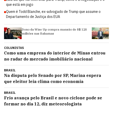
que está em jogo
Quem é Todd Blanche, ex-advogado de Trump que assume o
Departamento de Justiça dos EUA
e Up compra mansão de R$ 128
O rei do interior fatura R$ 7,
 Bahamas
supermercados e divide o luc
funcionários
COLUNISTAS
Como uma empresa do interior de Minas entrou
no radar do mercado imobiliário nacional
BRASIL
Na disputa pelo Senado por SP, Marina espera
que eleitor leia clima como economia
BRASIL
Frio avança pelo Brasil e novo ciclone pode se
formar no dia 12, diz meteorologista