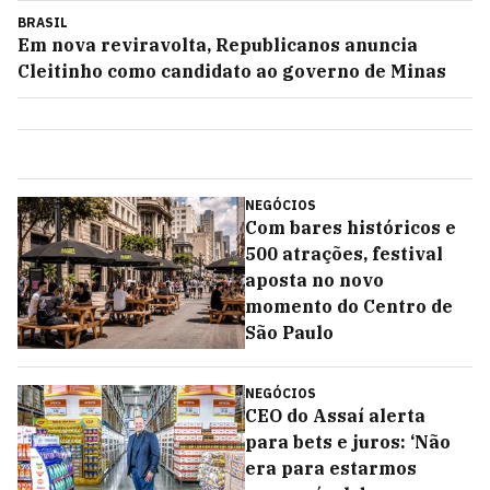
BRASIL
Em nova reviravolta, Republicanos anuncia
Cleitinho como candidato ao governo de Minas
NEGÓCIOS
Com bares históricos e
500 atrações, festival
aposta no novo
momento do Centro de
São Paulo
NEGÓCIOS
CEO do Assaí alerta
para bets e juros: ‘Não
era para estarmos