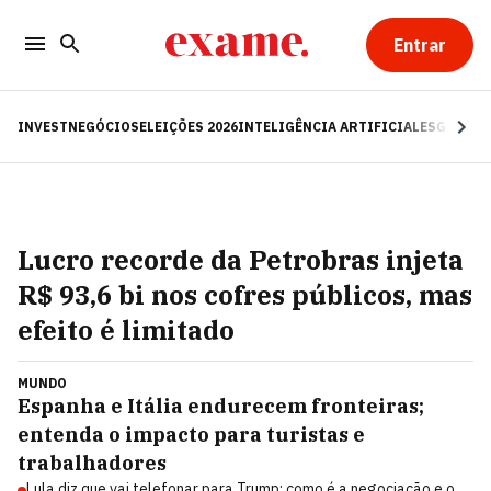
Entrar
INVEST
NEGÓCIOS
ELEIÇÕES 2026
INTELIGÊNCIA ARTIFICIAL
ESG
RE
Lucro recorde da Petrobras injeta
R$ 93,6 bi nos cofres públicos, mas
efeito é limitado
MUNDO
Espanha e Itália endurecem fronteiras;
entenda o impacto para turistas e
trabalhadores
Lula diz que vai telefonar para Trump; como é a negociação e o