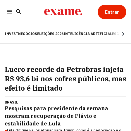
Entrar
INVEST
NEGÓCIOS
ELEIÇÕES 2026
INTELIGÊNCIA ARTIFICIAL
ESG
RE
Lucro recorde da Petrobras injeta
R$ 93,6 bi nos cofres públicos, mas
efeito é limitado
BRASIL
Pesquisas para presidente da semana
mostram recuperação de Flávio e
estabilidade de Lula
Lula diz que vai telefonar para Trump; como é a negociação e o