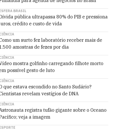
Finlândia para agenda de negócios no Brasil
ESFERA BRASIL
Dívida pública ultrapassa 80% do PIB e pressiona
juros, crédito e custo de vida
CIÊNCIA
Como um surto fez laboratório receber mais de
1.500 amostras de fezes por dia
CIÊNCIA
Vídeo mostra golfinho carregando filhote morto
em possível gesto de luto
CIÊNCIA
O que estava escondido no Santo Sudário?
Cientistas revelam vestígios de DNA
CIÊNCIA
Astronauta registra tufão gigante sobre o Oceano
Pacífico; veja a imagem
ESPORTE