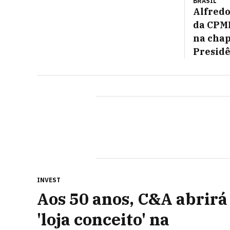
BRASIL
Alfredo
da CPMI
na chap
Presid
INVEST
Aos 50 anos, C&A abrirá
'loja conceito' na