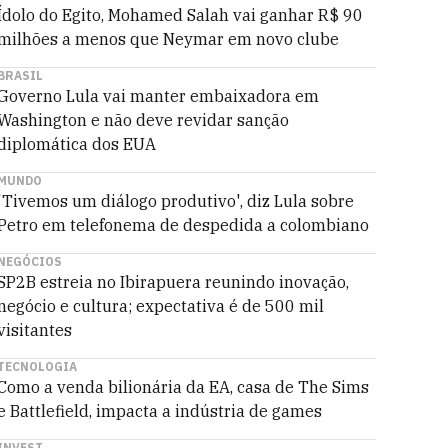
Ídolo do Egito, Mohamed Salah vai ganhar R$ 90
milhões a menos que Neymar em novo clube
BRASIL
Governo Lula vai manter embaixadora em
Washington e não deve revidar sanção
diplomática dos EUA
MUNDO
'Tivemos um diálogo produtivo', diz Lula sobre
Petro em telefonema de despedida a colombiano
NEGÓCIOS
SP2B estreia no Ibirapuera reunindo inovação,
negócio e cultura; expectativa é de 500 mil
visitantes
TECNOLOGIA
Como a venda bilionária da EA, casa de The Sims
e Battlefield, impacta a indústria de games
INVEST