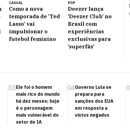
CASUAL
POP
m
Como a nova
Deezer lança
e
temporada de 'Ted
'Deezer Club' no
Lasso' vai
Brasil com
l
impulsionar o
experiências
futebol feminino
exclusivas para
'superfãs'
03
04
0
Ele foi o homem
Governo Lula se
,
mais rico do mundo
prepara para
há dez meses; hoje
sanções dos EUA
é o personagem
em resposta a
mais vulnerável do
vistos negados
setor de IA