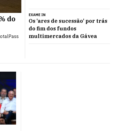
EXAME IN
0% do
Meli supera US$ 10 bilhões em
Os 'ares de sucessão' por trás
é o maior responsável
do fim dos fundos
multimercados da Gávea
TotalPass
Mercado Livre e Mercado Pago ganham engajamen
publicidade e crédito ampliam as frentes de cre