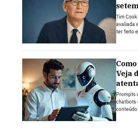
sete
Tim Cook
avaliada 
ter feito
Como 
Veja 
atent
Prompts c
chatbots 
conteúdo