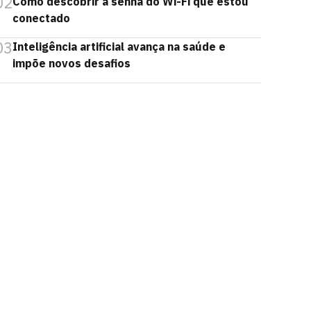
02
Como descobrir a senha do Wi-Fi que estou
conectado
03
Inteligência artificial avança na saúde e
impõe novos desafios