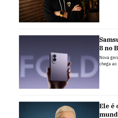
Samsu
8 no 
Nova gera
chega ao 
Ele é
mundo