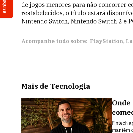
Pesquisa
de jogos menores para não concorrer c
restabelecidos, o título estará disponív
Nintendo Switch, Nintendo Switch 2 e P
Acompanhe tudo sobre:
PlayStation
La
Mais de Tecnologia
Onde 
começ
Fintech a
mantém d