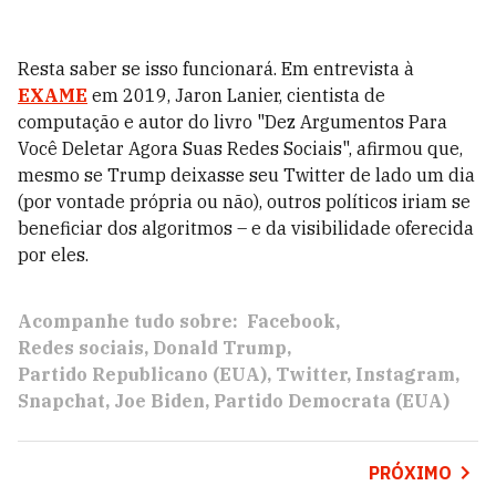
Resta saber se isso funcionará. Em entrevista à
EXAME
em 2019, Jaron Lanier, cientista de
computação e autor do livro "Dez Argumentos Para
Você Deletar Agora Suas Redes Sociais", afirmou que,
mesmo se Trump deixasse seu Twitter de lado um dia
(por vontade própria ou não), outros políticos iriam se
beneficiar dos algoritmos – e da visibilidade oferecida
por eles.
Acompanhe tudo sobre:
Facebook
Redes sociais
Donald Trump
Partido Republicano (EUA)
Twitter
Instagram
Snapchat
Joe Biden
Partido Democrata (EUA)
PRÓXIMO