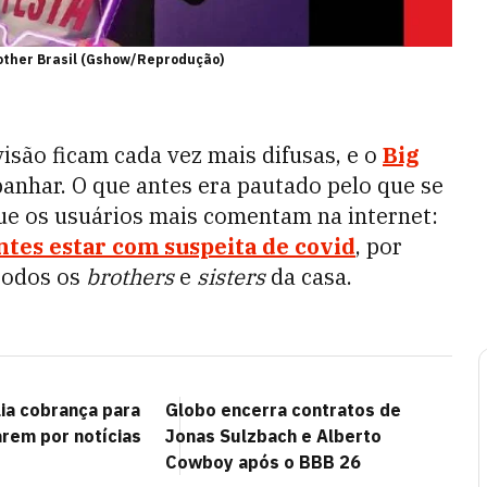
rother Brasil (Gshow/Reprodução)
evisão ficam cada vez mais difusas, e o
Big
anhar. O que antes era pautado pelo que se
que os usuários mais comentam na internet:
ntes estar com suspeita de covid
, por
todos os
brothers
e
sisters
da casa.
lia cobrança para
Globo encerra contratos de
arem por notícias
Jonas Sulzbach e Alberto
Cowboy após o BBB 26