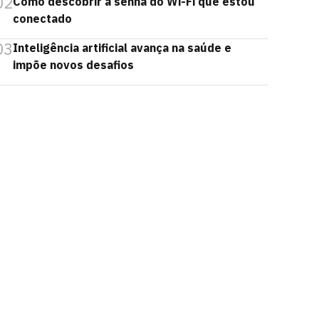
02
Como descobrir a senha do Wi-Fi que estou
conectado
03
Inteligência artificial avança na saúde e
impõe novos desafios