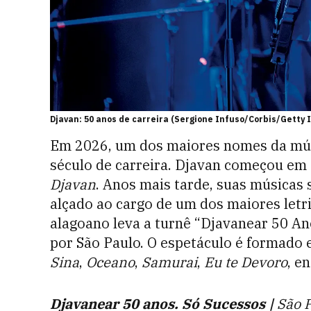
Djavan: 50 anos de carreira (Sergione Infuso/Corbis/Getty
Em 2026, um dos maiores nomes da mús
século de carreira. Djavan começou e
Djavan
. Anos mais tarde, suas músicas 
alçado ao cargo de um dos maiores letri
alagoano leva a turnê “Djavanear 50 Ano
por São Paulo. O espetáculo é formado 
Sina
,
Oceano
,
Samurai
,
Eu te Devoro
, e
Djavanear 50 anos. Só Sucessos |
São P