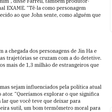
 mim”, disse Farrell, também produtor-
asual EXAME. “Tê-la como personagem
ecido ao que John sente, como alguém que
om a chegada dos personagens de Jin Ha e
s trajetórias se cruzam com a do detetive.
dos mais de 1,3 milhão de estrangeiros que
mas sejam influenciados pela política atual
o ator. “Queríamos explorar o que significa
 lar que você teve que deixar para
neira sutil, um bom termômetro moral para