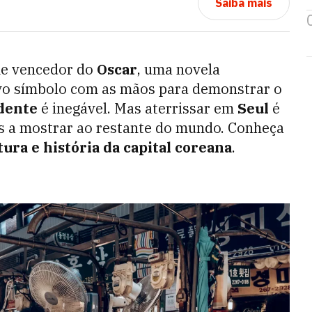
Saiba mais
me vencedor do
Oscar
, uma novela
vo símbolo com as mãos para demonstrar o
dente
é inegável. Mas aterrissar em
Seul
é
s a mostrar ao restante do mundo. Conheça
tura e história da capital coreana
.