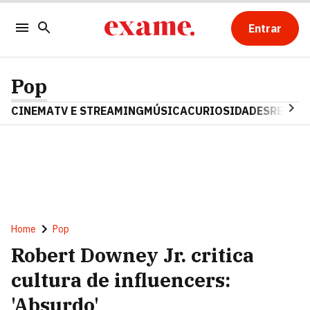
Entrar
Pop
CINEMA
TV E STREAMING
MÚSICA
CURIOSIDADES
REALIT
Home
Pop
Robert Downey Jr. critica
cultura de influencers:
'Absurdo'