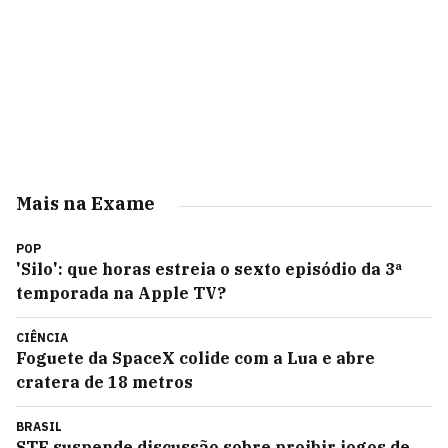
Mais na Exame
POP
'Silo': que horas estreia o sexto episódio da 3ª
temporada na Apple TV?
CIÊNCIA
Foguete da SpaceX colide com a Lua e abre
cratera de 18 metros
BRASIL
STF suspende discussão sobre proibir jogos de