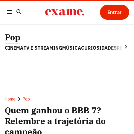
Entrar
Pop
CINEMA
TV E STREAMING
MÚSICA
CURIOSIDADES
REALIT
Home
Pop
Quem ganhou o BBB 7?
Relembre a trajetória do
campeão