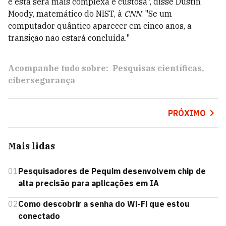
e esta será mais complexa e custosa", disse Dustin
Moody, matemático do NIST, à
CNN
. "Se um
computador quântico aparecer em cinco anos, a
transição não estará concluída."
Acompanhe tudo sobre:
Pesquisas científicas
cibersegurança
PRÓXIMO
Mais lidas
01
Pesquisadores de Pequim desenvolvem chip de
alta precisão para aplicações em IA
02
Como descobrir a senha do Wi-Fi que estou
conectado