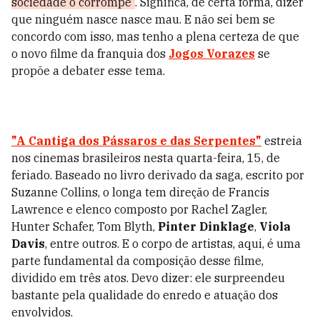
sociedade o corrompe”
. Significa, de certa forma, dizer
que ninguém nasce nasce mau. E não sei bem se
concordo com isso, mas tenho a plena certeza de que
o novo filme da franquia dos
Jogos Vorazes
se
propõe a debater esse tema.
"A
Cantiga dos Pássaros e das Serpentes"
estreia
nos cinemas brasileiros nesta quarta-feira, 15, de
feriado. Baseado
no livro derivado da saga, escrito por
Suzanne Collins,
o longa tem direção de
Francis
Lawrence e elenco composto por Rachel Zagler,
Hunter Schafer, Tom Blyth,
Pinter Dinklage
,
Viola
Davis
, entre outros. E o corpo de artistas, aqui, é uma
parte fundamental da composição desse filme,
dividido em três atos. Devo dizer: ele surpreendeu
bastante pela qualidade do enredo e atuação dos
envolvidos.