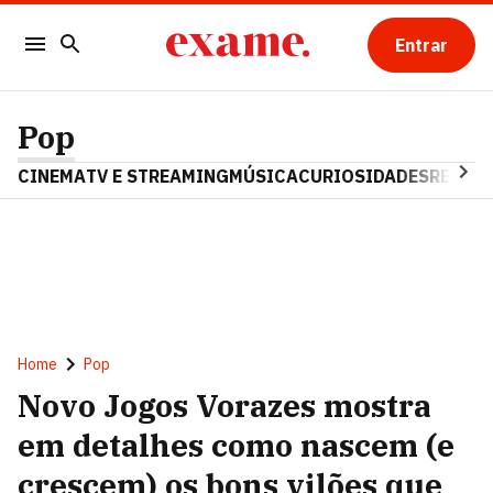
Entrar
Pop
CINEMA
TV E STREAMING
MÚSICA
CURIOSIDADES
REALIT
Home
Pop
Novo Jogos Vorazes mostra
em detalhes como nascem (e
crescem) os bons vilões que