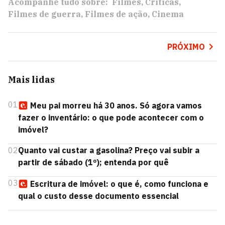
Acompanhe tudo sobre:
Filmes
Críticas
Filmes de guerra
Filmes de ação
Cinema
PRÓXIMO
Mais lidas
01
Meu pai morreu há 30 anos. Só agora vamos
fazer o inventário: o que pode acontecer com o
imóvel?
02
Quanto vai custar a gasolina? Preço vai subir a
partir de sábado (1º); entenda por quê
03
Escritura de imóvel: o que é, como funciona e
qual o custo desse documento essencial