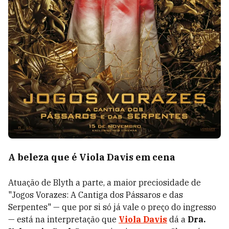
A beleza que é Viola Davis em cena
Atuação de Blyth a parte, a maior preciosidade de
"Jogos Vorazes: A Cantiga dos Pássaros e das
Serpentes"
— que por si só já vale o preço do ingresso
—
está na interpretação que
Viola Davis
dá a
Dra.