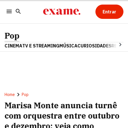
Entrar
Pop
CINEMA
TV E STREAMING
MÚSICA
CURIOSIDADES
REALIT
Home
Pop
Marisa Monte anuncia turnê
com orquestra entre outubro
e dezembro; veja como