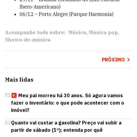
Ibero-Americano)
06/12 – Porto Alegre (Parque Harmonia)
Acompanhe tudo sobre:
Música
Música pop
Shows-de-música
PRÓXIMO
Mais lidas
01
Meu pai morreu há 30 anos. Só agora vamos
fazer o inventário: o que pode acontecer com o
imóvel?
02
Quanto vai custar a gasolina? Preço vai subir a
partir de sábado (1º); entenda por quê