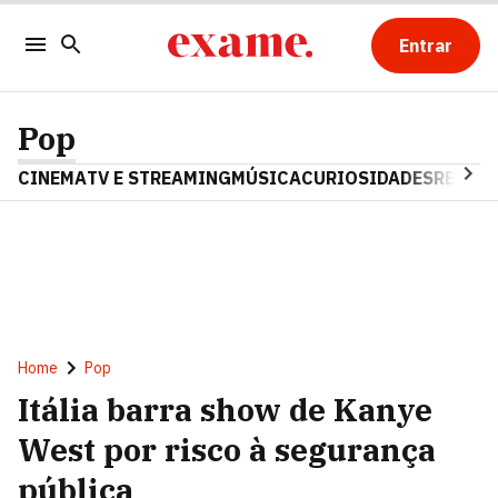
Entrar
Pop
CINEMA
TV E STREAMING
MÚSICA
CURIOSIDADES
REALIT
Home
Pop
Itália barra show de Kanye
West por risco à segurança
pública