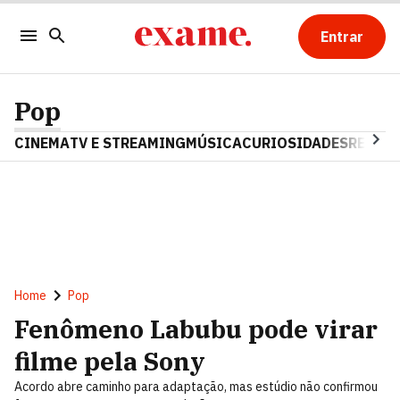
Entrar
Pop
CINEMA
TV E STREAMING
MÚSICA
CURIOSIDADES
REALIT
Home
Pop
Fenômeno Labubu pode virar
filme pela Sony
Acordo abre caminho para adaptação, mas estúdio não confirmou